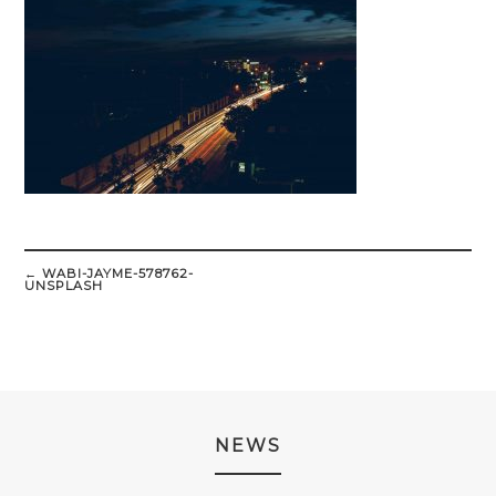
Post
navigation
←
WABI-JAYME-578762-
UNSPLASH
NEWS