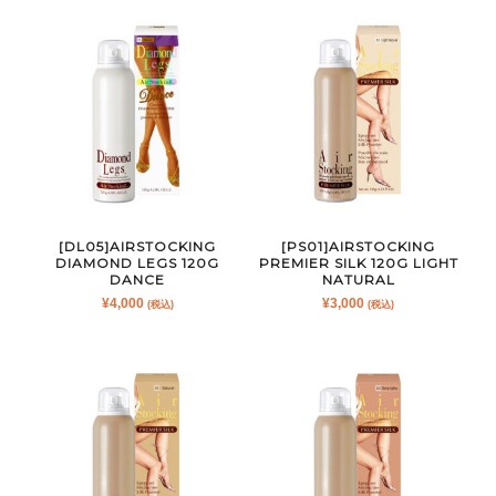
[DL05]AIRSTOCKING
[PS01]AIRSTOCKING
DIAMOND LEGS 120G
PREMIER SILK 120G LIGHT
DANCE
NATURAL
¥
4,000
¥
3,000
(税込)
(税込)