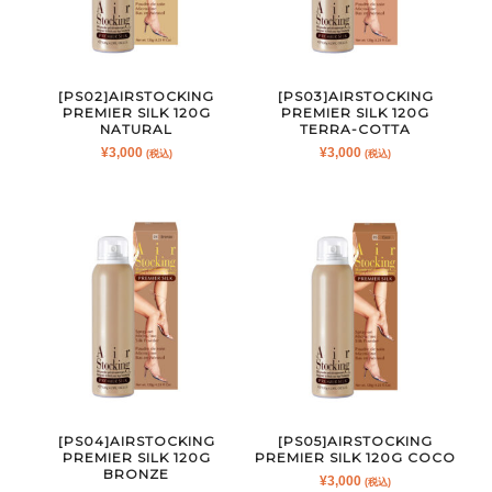
[PS02]AIRSTOCKING
[PS03]AIRSTOCKING
PREMIER SILK 120G
PREMIER SILK 120G
NATURAL
TERRA-COTTA
¥
3,000
¥
3,000
(税込)
(税込)
[PS04]AIRSTOCKING
[PS05]AIRSTOCKING
PREMIER SILK 120G
PREMIER SILK 120G COCO
BRONZE
¥
3,000
(税込)