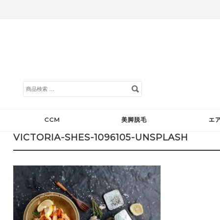
検
索
対
象:
CCM
美脚脱毛
エ
VICTORIA-SHES-1096105-UNSPLASH