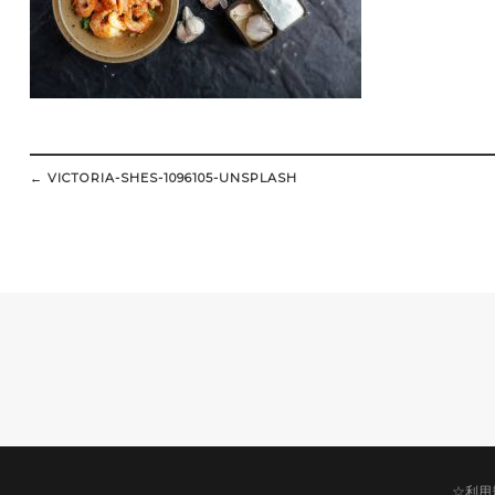
Post
navigation
←
VICTORIA-SHES-1096105-UNSPLASH
☆利用