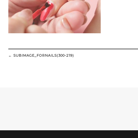
Post
navigation
←
SUBIMAGE_FORNAILS(300-219)