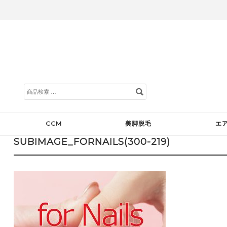
検
索
対
象:
CCM
美脚脱毛
エ
SUBIMAGE_FORNAILS(300-219)