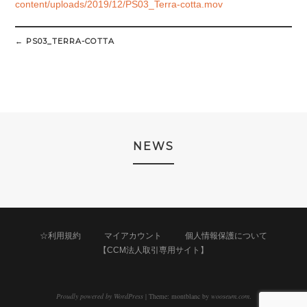
content/uploads/2019/12/PS03_Terra-cotta.mov
Post
navigation
←
PS03_TERRA-COTTA
NEWS
☆利用規約
マイアカウント
個人情報保護について
【CCM法人取引専用サイト】
Proudly powered by WordPress
|
Theme: montblanc by
wooseum.com
.