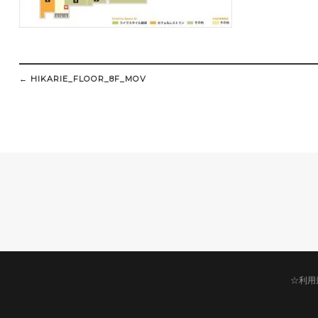
Post
navigation
←
HIKARIE_FLOOR_8F_MOV
☆利用