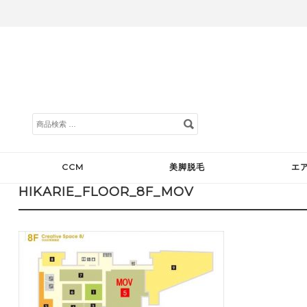
検
索
対
象:
CCM
美脚脱毛
エ
HIKARIE_FLOOR_8F_MOV