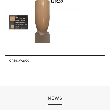
Post
navigation
←
GR39_W2000
NEWS