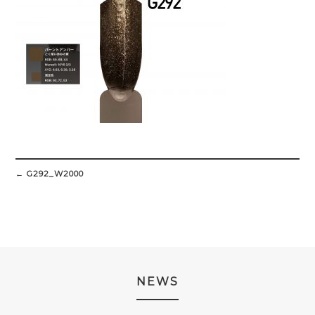
Post
navigation
←
G292_W2000
NEWS