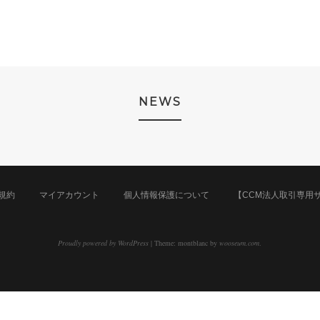
NEWS
規約
マイアカウント
個人情報保護について
【CCM法人取引専用
Proudly powered by WordPress
|
Theme: montblanc by
wooseum.com
.