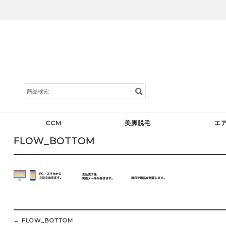
検
索
対
象:
CCM
美脚脱毛
エ
FLOW_BOTTOM
Post
navigation
←
FLOW_BOTTOM