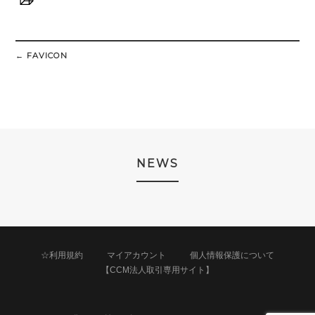
Post
navigation
←
FAVICON
NEWS
☆利用規約
マイアカウント
個人情報保護について
【CCM法人取引専用サイト】