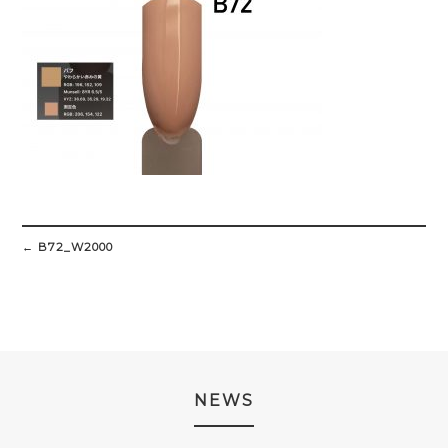
Post
navigation
←
B72_W2000
NEWS