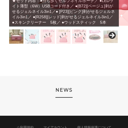
★セット内容：●持ち歩くセルフネイルポーチ／ ●LEDラ
イト薄型（6W）USBコード付き／ ●[B72][ベージュ]剥が
せるジェルネイル3in1／● [P23][ピンク]剥がせるジェルネ
イル3in1／ ●[R258][レッド]剥がせるジェルネイル3in1／
●スキンクリーナー 5枚／ ●ウッドスティック 5本
NEWS
☆利用規約
マイアカウント
個人情報保護について