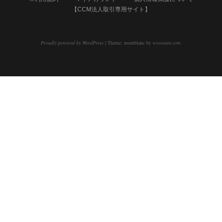
【CCM法人取引専用サイト】
Proudly powered by WordPress
|
Theme: montblanc by
wooseum.com
.