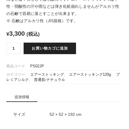
性・弱酸性の汗や雨などは弾き化粧崩れしませんがアルカリ性
の石鹸で容易に落とすことが出来ます。
※ 石鹸はアルカリ性（JIS規格）です。
3,300
¥
(税込)
[普
お買い物カゴに追加
通
肌]
[PS02]
商品コード:
PS02JP
エ
カテゴリー:
エアーストッキング
,
エアーストッキング120g
,
プ
ア
レミアシルク
,
普通肌-ナチュラル
ー
ス
ト
追加情報
ッ
キ
ン
サイズ
52 × 52 × 192 cm
グ
プ