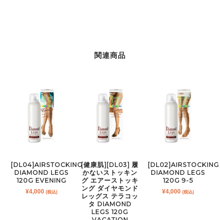
レ
ミ
ア
シ
ル
ク
関連商品
ナ
チ
ュ
ラ
ル
AirStocking
Premier
Silk
120g
Natural
[DL04]AIRSTOCKING
[健康肌][DL03] 履
[DL02]AIRSTOCKING
個
DIAMOND LEGS
かないストッキン
DIAMOND LEGS
120G EVENING
グ エアーストッキ
120G 9-5
ング ダイヤモンド
¥
4,000
¥
4,000
(税込)
(税込)
レッグス テラコッ
タ DIAMOND
LEGS 120G
VACATION