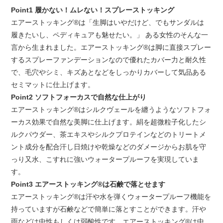
Point1 履かない！ムレない！スプレーストッキング
エアーストッキング®は「生脚はいやだけど、でもサンダルは
履きたいし、ペディキュアも魅せたい。」 ある女性のそんな一
言から生まれました。エアーストッキング®は脚に直接スプレー
するスプレーファンデーションなので優れたカバー力と耐久性
で、毛穴やシミ、キズあとなどをしっかりカバーして気品ある
セミマットに仕上げます。
Point2 ソフトフォーカスで自然な仕上がり
エアーストッキング®はシルクヴェールを纏うようなソフトフォ
ーカス効果で自然な美脚に仕上げます。絹を超微粒子化したシ
ルクパウダー、茶エキスやシルクプロテインなどのトリートメ
ント成分を配合汗し日焼けや乾燥などのダメージからお肌を守
っり又水、こすれに強いウォータープルーフを実現していま
す。
Point3 エアーストッキング®は石鹸で落とせます
エアーストッキング®は汗や水を弾くウォータープルーフ機能を
持っていますが石鹸などで簡単に落とすことができます。汗や
雨などは中性もしくは弱酸性です。エアーストッキング®は中