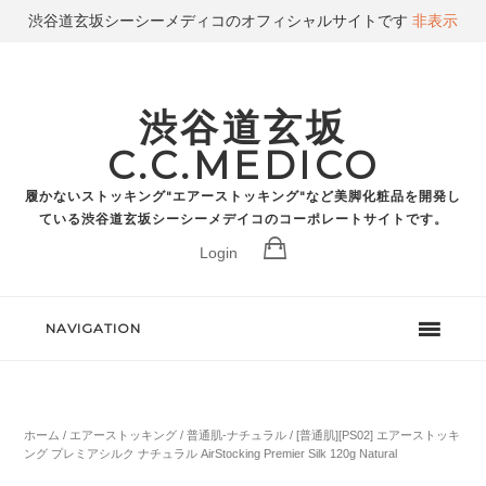
渋谷道玄坂シーシーメディコのオフィシャルサイトです
非表示
渋谷道玄坂
C.C.MEDICO
履かないストッキング"エアーストッキング"など美脚化粧品を開発し
ている渋谷道玄坂シーシーメデイコのコーポレートサイトです。
Login
NAVIGATION
ホーム
/
エアーストッキング
/
普通肌-ナチュラル
/ [普通肌][PS02] エアーストッキ
ング プレミアシルク ナチュラル AirStocking Premier Silk 120g Natural