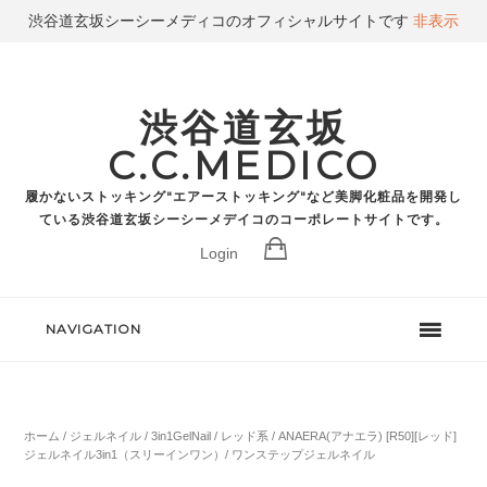
渋谷道玄坂シーシーメディコのオフィシャルサイトです
非表示
渋谷道玄坂
C.C.MEDICO
履かないストッキング"エアーストッキング"など美脚化粧品を開発し
ている渋谷道玄坂シーシーメデイコのコーポレートサイトです。
Login
NAVIGATION
ホーム
/
ジェルネイル
/
3in1GelNail
/
レッド系
/ ANAERA(アナエラ) [R50][レッド]
ジェルネイル3in1（スリーインワン）/ ワンステップジェルネイル