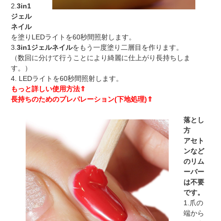
ス
2.
3in1
テ
ジェル
ッ
ネイル
プ
を塗りLEDライトを60秒間照射します。
ジ
3.
3in1ジェルネイル
をもう一度塗り二層目を作ります。
ェ
（数回に分けて行うことにより綺麗に仕上がり長持ちしま
ル
す。）
ネ
4. LEDライトを60秒間照射します。
イ
もっと詳しい使用方法⇑
ル
長持ちのためのプレパレーション(下地処理)⇑
個
落とし
方
アセト
ンなど
のリム
ーバー
は不要
です。
1.爪の
端から