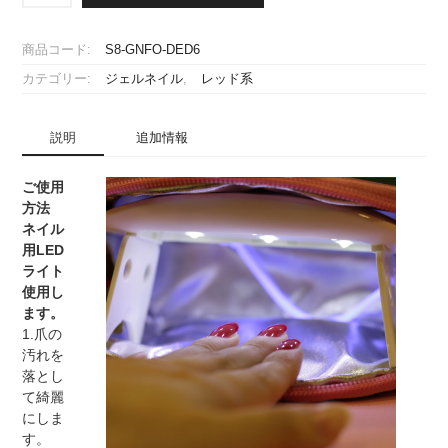
エ
ラ)
商品コード:
S8-GNFO-DED6
[R50]
カテゴリー:
ジェルネイル
,
レッド系
[レ
ッ
ド]
説明
追加情報
ジ
ェ
ル
ご使用
ネ
方法
イ
ネイル
ル
用LED
3in1（ス
ライト
リ
使用し
ー
ます。
イ
1.爪の
ン
汚れを
ワ
落とし
ン）/
て綺麗
ワ
にしま
ン
す。