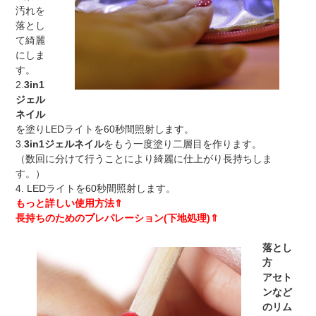
イ
汚れを
ン
落とし
ワ
て綺麗
ン）/
にしま
ワ
す。
ン
2.
3in1
ス
ジェル
テ
ネイル
ッ
を塗りLEDライトを60秒間照射します。
プ
3.
3in1ジェルネイル
をもう一度塗り二層目を作ります。
ジ
（数回に分けて行うことにより綺麗に仕上がり長持ちしま
ェ
す。）
ル
4. LEDライトを60秒間照射します。
ネ
もっと詳しい使用方法⇑
イ
長持ちのためのプレパレーション(下地処理)⇑
ル
個
落とし
方
アセト
ンなど
のリム