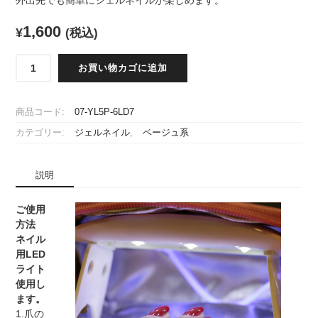
外出先でも簡単にジェルネイルが楽しめます。
1,600
¥
(税込)
ANAERA(ア
お買い物カゴに追加
ナ
エ
ラ)
商品コード:
07-YL5P-6LD7
[B72]
カテゴリー:
ジェルネイル
,
ベージュ系
[ベ
ー
ジ
説明
ュ]
ジ
ェ
ご使用
ル
方法
ネ
ネイル
イ
用LED
ル
ライト
3in1（ス
使用し
リ
ます。
ー
1.爪の