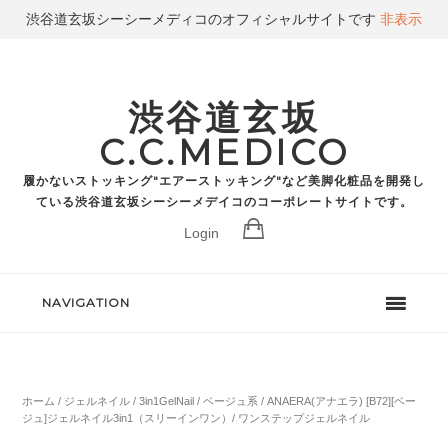
渋谷道玄坂シーシーメディコのオフィシャルサイトです
非表示
渋谷道玄坂
C.C.MEDICO
履かないストッキング"エアーストッキング"など美脚化粧品を開発し
ている渋谷道玄坂シーシーメデイコのコーポレートサイトです。
Login
NAVIGATION
ホーム
/
ジェルネイル
/
3in1GelNail
/
ベージュ系
/ ANAERA(アナエラ) [B72][ベー
ジュ]ジェルネイル3in1（スリーインワン）/ ワンステップジェルネイル