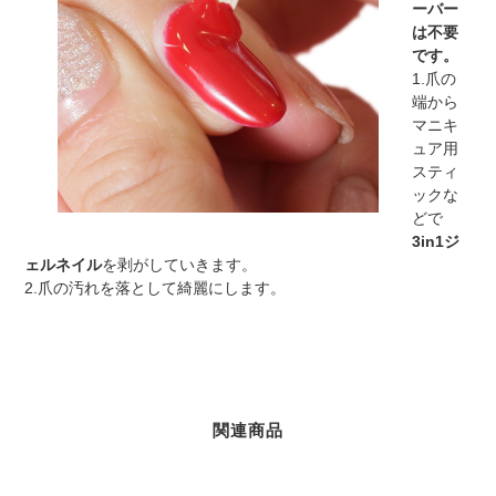
ーバー
は不要
です。
1.爪の
端から
マニキ
ュア用
スティ
ックな
どで
3in1ジ
ェルネイル
を剥がしていきます。
2.爪の汚れを落として綺麗にします。
関連商品