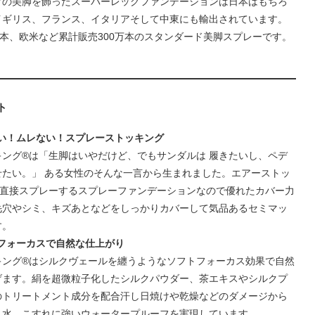
ブの美脚を飾ったスーパーレッグファンデーションは日本はもちろ
イギリス、フランス、イタリアそして中東にも輸出されています。
万本、欧米など累計販売300万本のスタンダード美脚スプレーです。
ト
履かない！ムレない！スプレーストッキング
キング®は「生脚はいやだけど、でもサンダルは 履きたいし、ペデ
せたい。」 ある女性のそんな一言から生まれました。エアーストッ
に直接スプレーするスプレーファンデーションなので優れたカバー力
毛穴やシミ、キズあとなどをしっかりカバーして気品あるセミマッ
す。
フトフォーカスで自然な仕上がり
キング®はシルクヴェールを纏うようなソフトフォーカス効果で自然
げます。絹を超微粒子化したシルクパウダー、茶エキスやシルクプ
のトリートメント成分を配合汗し日焼けや乾燥などのダメージから
又水、こすれに強いウォータープルーフを実現しています。