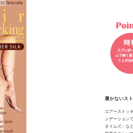
履かないス
エアーストッ
ンデーションで
タイムズ」な