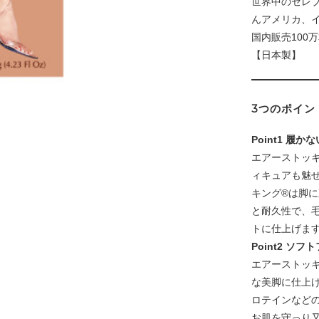
世界中のセレ
んアメリカ、
国内販売100
【日本製】
3つのポイン
Point1 
エアーストッ
ィキュアも魅
キング®は脚
と耐久性で、
トに仕上げま
Point2 ソ
エアーストッ
な美脚に仕上
ロテインなど
お肌を守っり