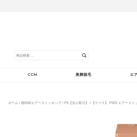
検
索
対
象:
CCM
美脚脱毛
エ
ホーム
/
国内卸エアーストッキング
/
PS【法人取引】
/ 【ケース】 PS03 エアーストッ