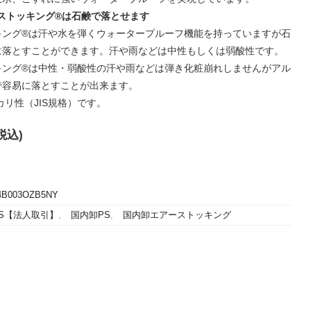
エアーストッキング®は石鹸で落とせます
キング®は汗や水を弾くウォータープルーフ機能を持っていますが石
に落とすことができます。汗や雨などは中性もしくは弱酸性です。
キング®は中性・弱酸性の汗や雨などは弾き化粧崩れしませんがアル
で容易に落とすことが出来ます。
カリ性（JIS規格）です。
税込)
4B003OZB5NY
PS【法人取引】
,
国内卸PS
,
国内卸エアーストッキング