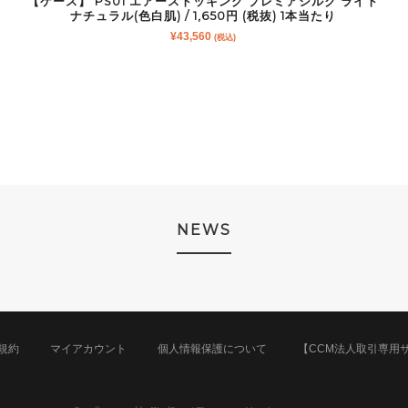
【ケース】 PS01 エアーストッキング プレミアシルク ライト
ナチュラル(色白肌) / 1,650円 (税抜) 1本当たり
¥
43,560
(税込)
NEWS
規約
マイアカウント
個人情報保護について
【CCM法人取引専用