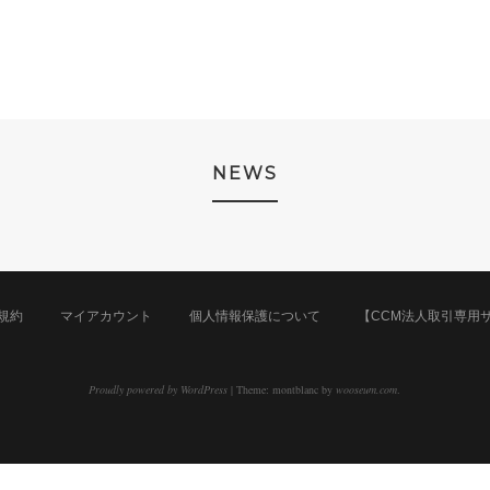
NEWS
規約
マイアカウント
個人情報保護について
【CCM法人取引専用
Proudly powered by WordPress
|
Theme: montblanc by
wooseum.com
.