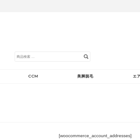
検
索
対
象:
CCM
美脚脱毛
エ
[woocommerce_account_addresses]