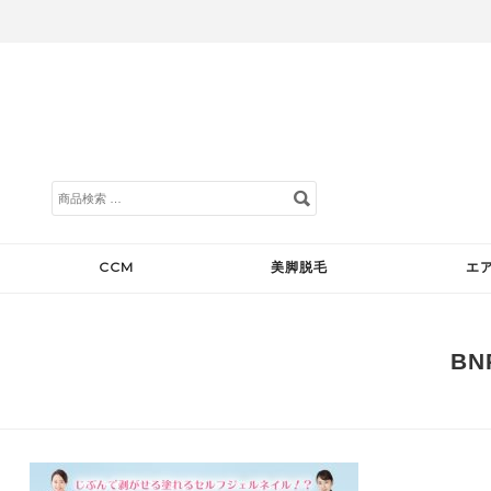
検
索
対
象:
CCM
美脚脱毛
エ
BN