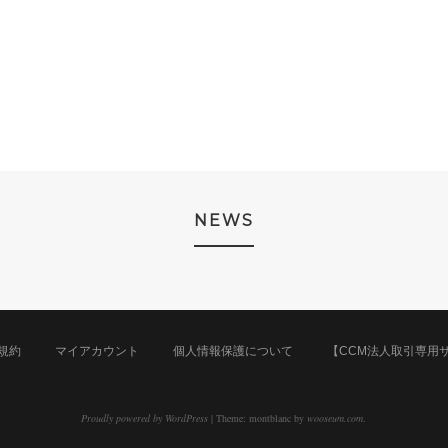
NEWS
規約
マイアカウント
個人情報保護について
【CCM法人取引専用
Proudly powered by WordPress
|
Theme: montblanc by
wooseum.com
.