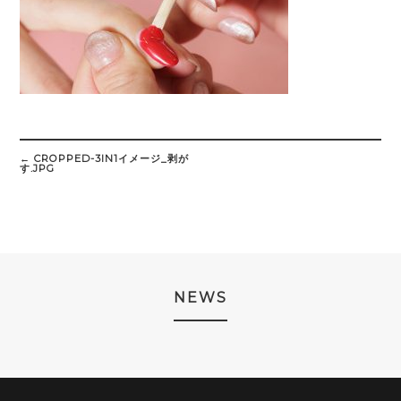
Post
navigation
←
CROPPED-3IN1イメージ_剥が
す.JPG
NEWS