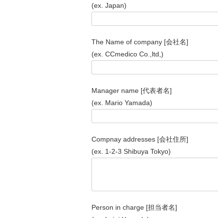
(ex. Japan)
The Name of company [会社名]
(ex. CCmedico Co.,ltd,)
Manager name [代表者名]
(ex. Mario Yamada)
Compnay addresses [会社住所]
(ex. 1-2-3 Shibuya Tokyo)
Person in charge [担当者名]