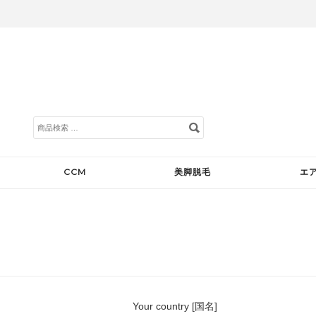
検
索
対
象:
CCM
美脚脱毛
エ
Your country [国名]