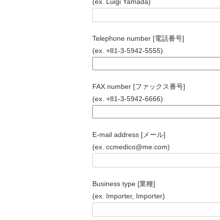
(ex. Luigi Yamada)
Telephone number [電話番号]
(ex. +81-3-5942-5555)
FAX number [ファックス番号]
(ex. +81-3-5942-6666)
E-mail address [メール]
(ex. ccmedico@me.com)
Business type [業種]
(ex. Importer, Importer)