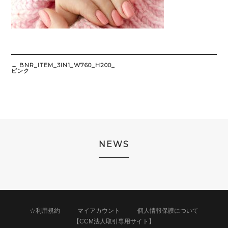
Post
navigation
←
BNR_ITEM_3IN1_W760_H200_
ピンク
NEWS
☆利用規約
マイアカウント
個人情報保護について
【CCM法人取引専用サイト】