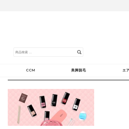
検
索
対
象:
CCM
美脚脱毛
エ