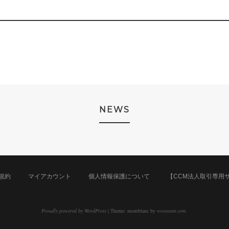
NEWS
規約
マイアカウント
個人情報保護について
【CCM法人取引専用
Proudly powered by WordPress
|
Theme: montblanc by
wooseum.com
.