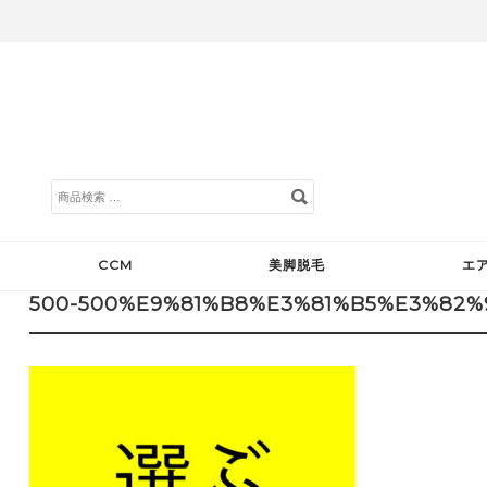
検
索
対
象:
CCM
美脚脱毛
エ
500-500%E9%81%B8%E3%81%B5%E3%82%