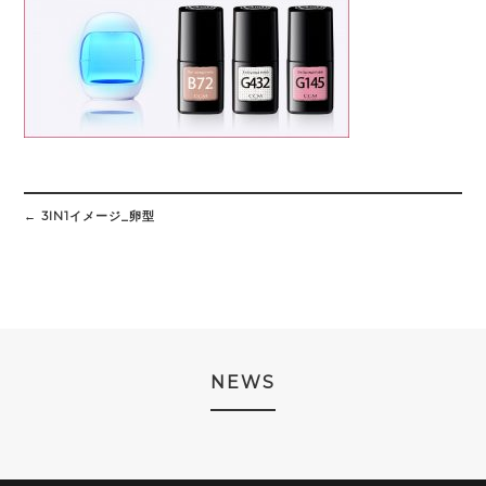
Post
navigation
←
3IN1イメージ_卵型
NEWS