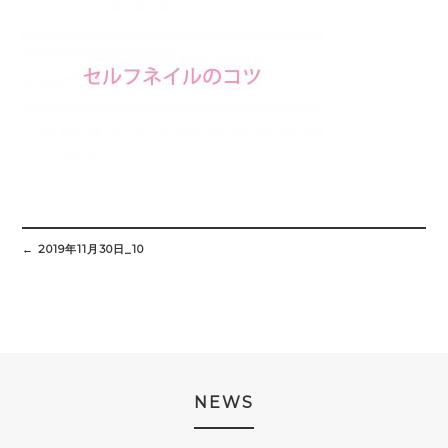
Post
navigation
←
2019年11月30日_10
NEWS