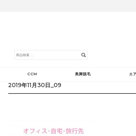
検
索
対
象:
CCM
美脚脱毛
エ
2019年11月30日_09