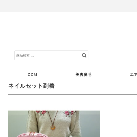
検
索
対
象:
CCM
美脚脱毛
エ
ネイルセット到着