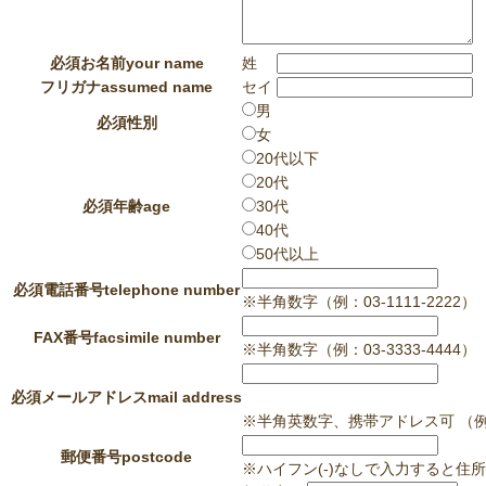
必須
お名前
your name
姓
フリガナ
assumed name
セイ
男
必須
性別
女
20代以下
20代
必須
年齢
age
30代
40代
50代以上
必須
電話番号
telephone number
※半角数字（例：03-1111-2222）
FAX番号
facsimile number
※半角数字（例：03-3333-4444）
必須
メールアドレス
mail address
※半角英数字、携帯アドレス可 （例：i
郵便番号
postcode
※ハイフン(-)なしで入力すると住所