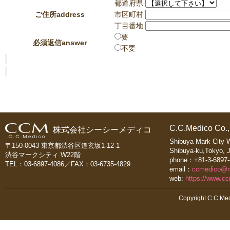
都道府県
ご住所
address
市区町村
丁目番地
要
必須
返信
answer
不要
C.C.Medico Co.,
株式会社シーシーメディコ
Shibuya Mark City 
〒150-0043 東京都渋谷区道玄坂1-12-1
Shibuya-ku,Tokyo, 
渋谷マークシティ W22階
phone：+81-3-6897-
TEL：03-6897-4086／FAX：03-6735-4829
email：
ccmedico@
web:
https://www.c
Copyright C.C.Med